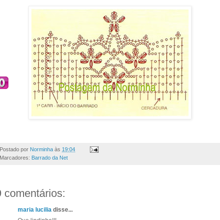
Postado por
Norminha
às
19:04
Marcadores:
Barrado da Net
9 comentários:
maria lucilia
disse...