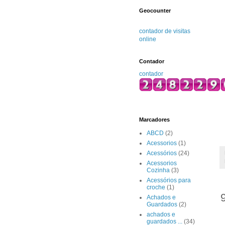
Geocounter
contador de visitas
online
Contador
contador
Marcadores
ABCD
(2)
Acessorios
(1)
Acessórios
(24)
Acessorios
Cozinha
(3)
Acessórios para
croche
(1)
Achados e
Guardados
(2)
achados e
guardados ...
(34)