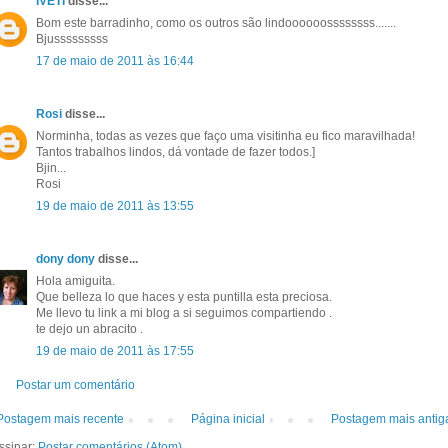
IVETI
disse...
Bom este barradinho, como os outros são lindoooooossssssss.......
Bjusssssssss
17 de maio de 2011 às 16:44
Rosi
disse...
Norminha, todas as vezes que faço uma visitinha eu fico maravilhada!
Tantos trabalhos lindos, dá vontade de fazer todos.]
Bjin...
Rosi
19 de maio de 2011 às 13:55
dony dony
disse...
Hola amiguita.
Que belleza lo que haces y esta puntilla esta preciosa.
Me llevo tu link a mi blog a si seguimos compartiendo .
te dejo un abracito .
19 de maio de 2011 às 17:55
Postar um comentário
Postagem mais recente
Página inicial
Postagem mais antig
ssinar:
Postar comentários (Atom)