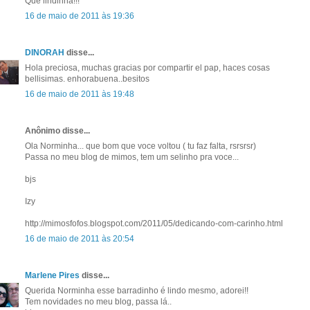
Que lindinha!!!
16 de maio de 2011 às 19:36
DINORAH
disse...
Hola preciosa, muchas gracias por compartir el pap, haces cosas
bellisimas. enhorabuena..besitos
16 de maio de 2011 às 19:48
Anônimo disse...
Ola Norminha... que bom que voce voltou ( tu faz falta, rsrsrsr)
Passa no meu blog de mimos, tem um selinho pra voce...
bjs
Izy
http://mimosfofos.blogspot.com/2011/05/dedicando-com-carinho.html
16 de maio de 2011 às 20:54
Marlene Pires
disse...
Querida Norminha esse barradinho é lindo mesmo, adorei!!
Tem novidades no meu blog, passa lá..